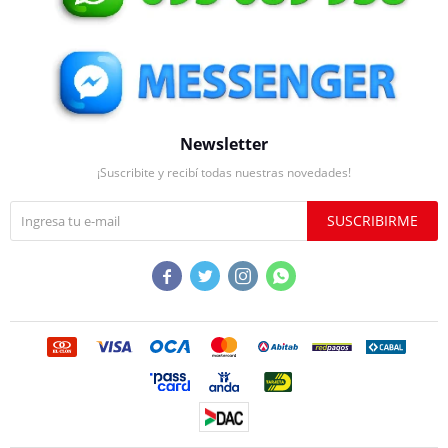
Newsletter
¡Suscribite y recibí todas nuestras novedades!
SUSCRIBIRME



