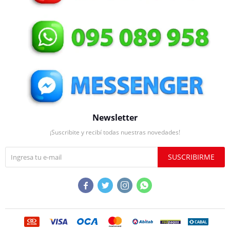
Newsletter
¡Suscribite y recibí todas nuestras novedades!
SUSCRIBIRME



