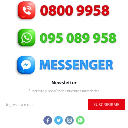
Newsletter
¡Suscribite y recibí todas nuestras novedades!
SUSCRIBIRME



