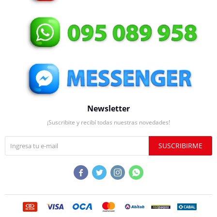
Newsletter
¡Suscribite y recibí todas nuestras novedades!
SUSCRIBIRME



