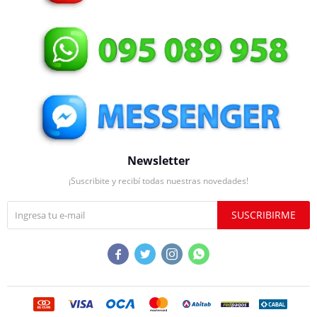
Newsletter
¡Suscribite y recibí todas nuestras novedades!
SUSCRIBIRME



