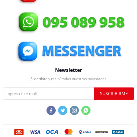
Newsletter
¡Suscribite y recibí todas nuestras novedades!
SUSCRIBIRME



