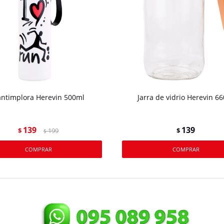
ntimplora Herevin 500ml
Jarra de vidrio Herevin 6
139
139
$
199
$
$