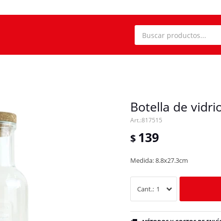
Botella de vidr
817515
139
$
Medida: 8.8x27.3cm
1