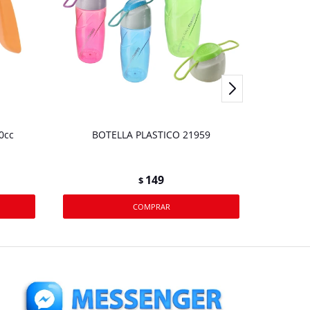
60cc
BOTELLA PLASTICO 21959
BO
149
$