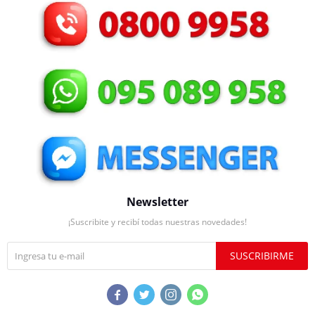
Newsletter
¡Suscribite y recibí todas nuestras novedades!
SUSCRIBIRME



