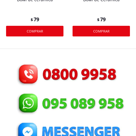
79
79
$
$