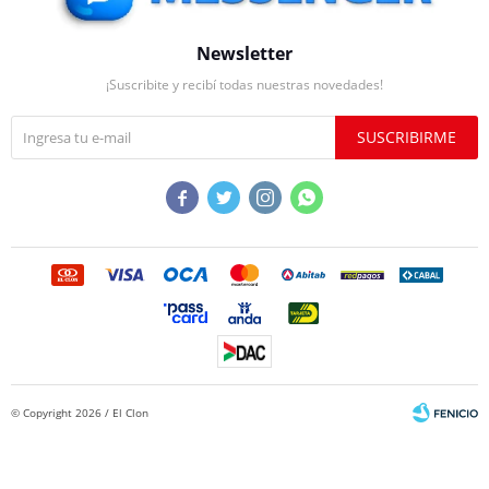
Newsletter
¡Suscribite y recibí todas nuestras novedades!
SUSCRIBIRME




© Copyright 2026 / El Clon