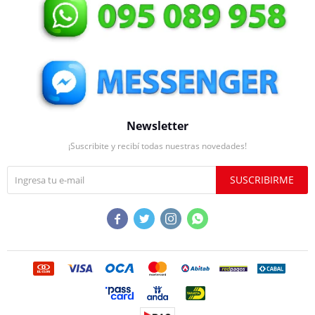
Newsletter
¡Suscribite y recibí todas nuestras novedades!
SUSCRIBIRME



