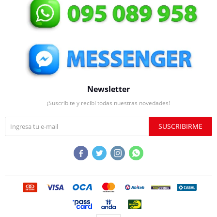
Newsletter
¡Suscribite y recibí todas nuestras novedades!
SUSCRIBIRME



