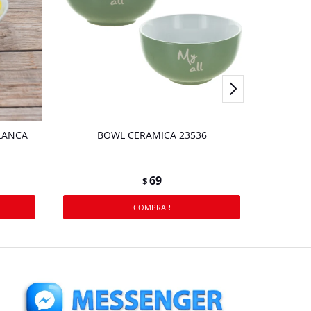
LANCA
BOWL CERAMICA 23536
BOWL
F/CO
69
$