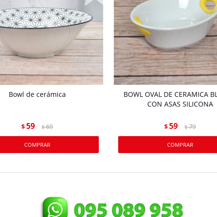
Bowl de cerámica
BOWL OVAL DE CERAMICA B
CON ASAS SILICONA
59
59
$
69
$
79
$
$