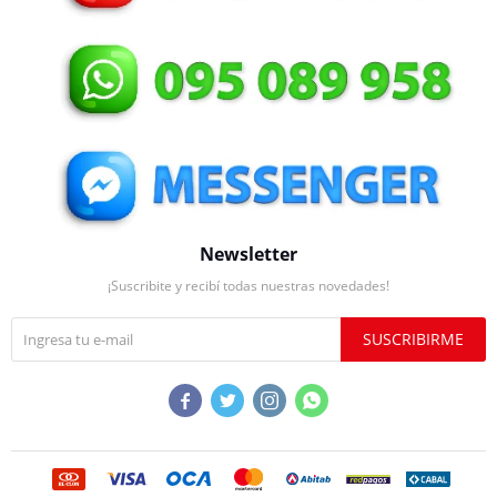
Newsletter
¡Suscribite y recibí todas nuestras novedades!
SUSCRIBIRME



