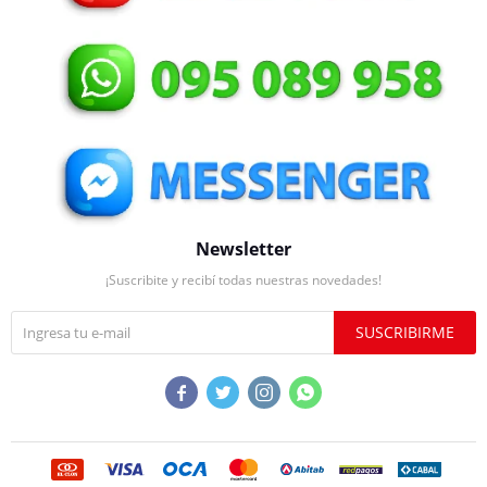
Newsletter
¡Suscribite y recibí todas nuestras novedades!
SUSCRIBIRME



