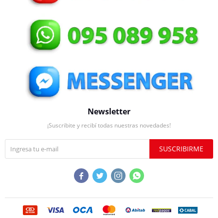
Newsletter
¡Suscribite y recibí todas nuestras novedades!
SUSCRIBIRME



