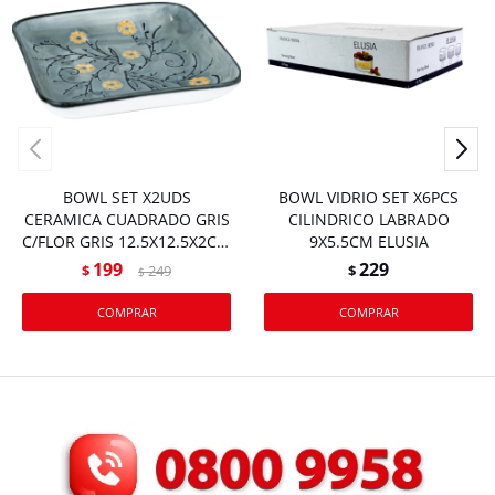
BOWL SET X2UDS
BOWL VIDRIO SET X6PCS
CERAMICA CUADRADO GRIS
CILINDRICO LABRADO
C/FLOR GRIS 12.5X12.5X2CM
9X5.5CM ELUSIA
DX190649-S2
199
229
$
249
$
$