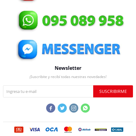
Newsletter
¡Suscribite y recibí todas nuestras novedades!
SUSCRIBIRME



