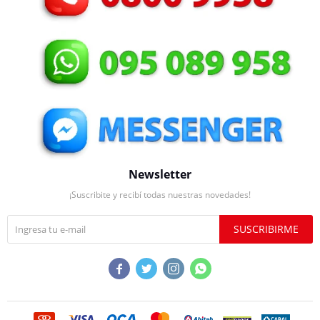
Newsletter
¡Suscribite y recibí todas nuestras novedades!
SUSCRIBIRME



