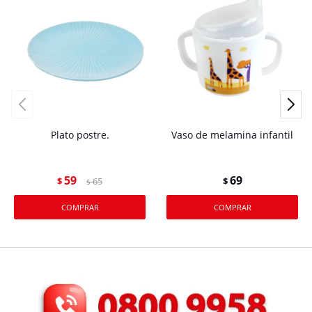
Plato postre.
Vaso de melamina infantil
59
69
$
65
$
$