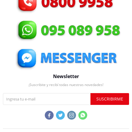
Newsletter
¡Suscribite y recibí todas nuestras novedades!
SUSCRIBIRME



