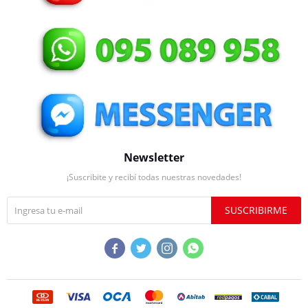
Newsletter
¡Suscribite y recibí todas nuestras novedades!
SUSCRIBIRME



