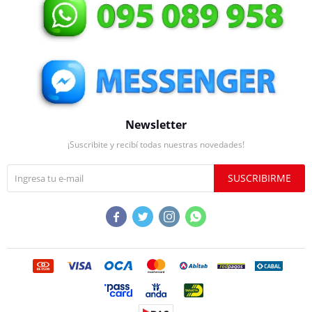
Newsletter
¡Suscribite y recibí todas nuestras novedades!
SUSCRIBIRME



