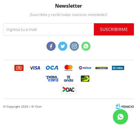
Newsletter
¡Suscribite y recibí todas nuestras novedades!
SUSCRIBIRME




© Copyright 2026 / El Clon