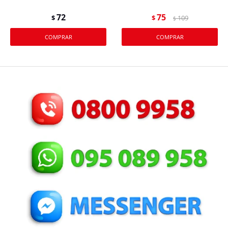
72
75
$
$
109
$