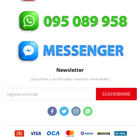
Newsletter
¡Suscribite y recibí todas nuestras novedades!
SUSCRIBIRME



