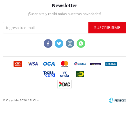
Newsletter
¡Suscribite y recibí todas nuestras novedades!
SUSCRIBIRME




© Copyright 2026 / El Clon