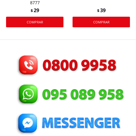
8777
29
39
$
$