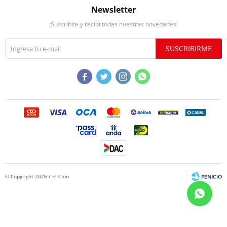
Newsletter
¡Suscribite y recibí todas nuestras novedades!
SUSCRIBIRME




© Copyright 2026 / El Clon