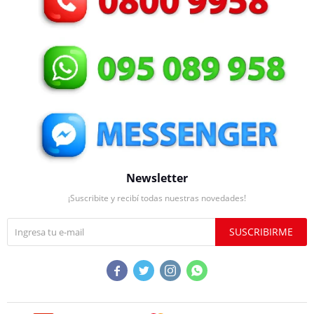
Newsletter
¡Suscribite y recibí todas nuestras novedades!
SUSCRIBIRME



