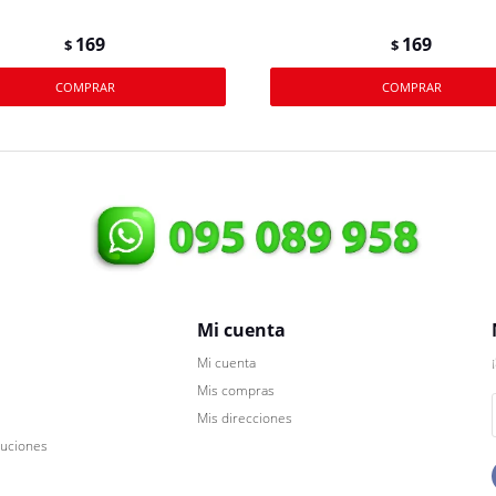
169
169
$
$
Mi cuenta
Mi cuenta
Mis compras
Mis direcciones
luciones