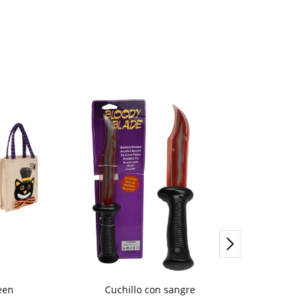
een
Cuchillo con sangre
Masc