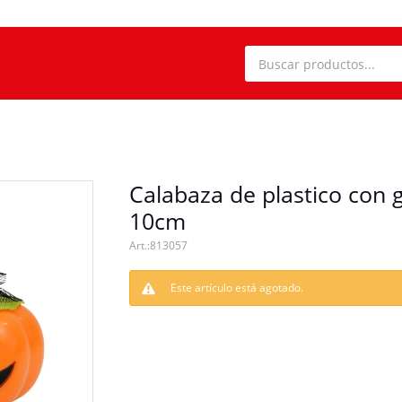
Calabaza de plastico con 
10cm
813057
Este artículo está agotado.