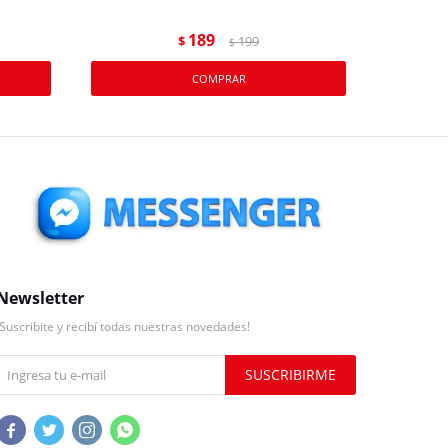
189
$
199
$
Newsletter
¡Suscribite y recibí todas nuestras novedades!
SUSCRIBIRME



