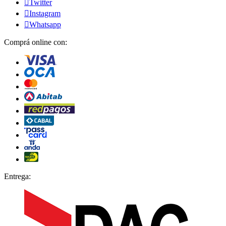

Twitter

Instagram

Whatsapp
Comprá online con:
Entrega: