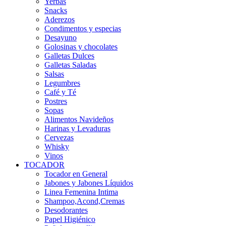
Yerbas
Snacks
Aderezos
Condimentos y especias
Desayuno
Golosinas y chocolates
Galletas Dulces
Galletas Saladas
Salsas
Legumbres
Café y Té
Postres
Sopas
Alimentos Navideños
Harinas y Levaduras
Cervezas
Whisky
Vinos
TOCADOR
Tocador en General
Jabones y Jabones Líquidos
Linea Femenina Intima
Shampoo,Acond,Cremas
Desodorantes
Papel Higiénico