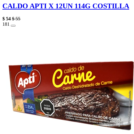
CALDO APTI X 12UN 114G COSTILLA
$
54
$
55
1
81