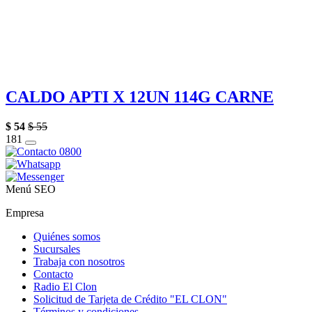
CALDO APTI X 12UN 114G CARNE
$
54
$
55
1
81
Menú SEO
Empresa
Quiénes somos
Sucursales
Trabaja con nosotros
Contacto
Radio El Clon
Solicitud de Tarjeta de Crédito "EL CLON"
Términos y condiciones