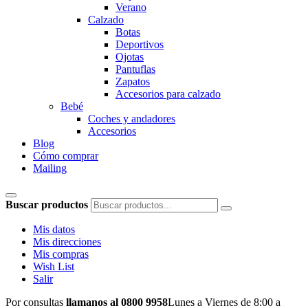
Verano
Calzado
Botas
Deportivos
Ojotas
Pantuflas
Zapatos
Accesorios para calzado
Bebé
Coches y andadores
Accesorios
Blog
Cómo comprar
Mailing
Buscar productos
Mis datos
Mis direcciones
Mis compras
Wish List
Salir
Por consultas
llamanos al 0800 9958
Lunes a Viernes de 8:00 a