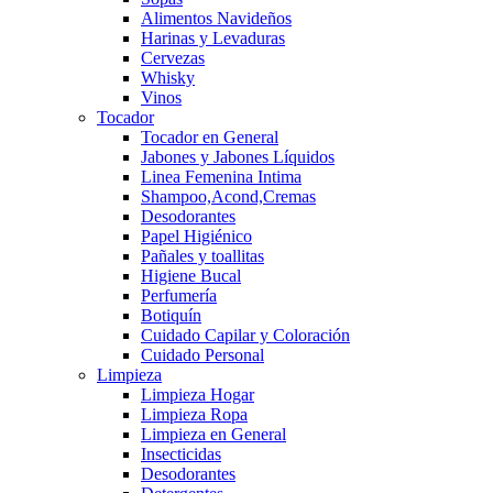
Alimentos Navideños
Harinas y Levaduras
Cervezas
Whisky
Vinos
Tocador
Tocador en General
Jabones y Jabones Líquidos
Linea Femenina Intima
Shampoo,Acond,Cremas
Desodorantes
Papel Higiénico
Pañales y toallitas
Higiene Bucal
Perfumería
Botiquín
Cuidado Capilar y Coloración
Cuidado Personal
Limpieza
Limpieza Hogar
Limpieza Ropa
Limpieza en General
Insecticidas
Desodorantes