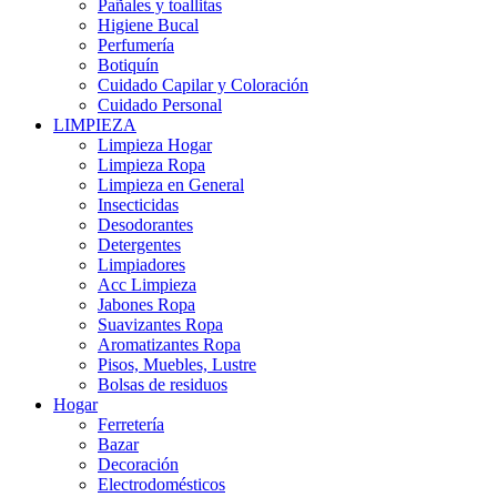
Pañales y toallitas
Higiene Bucal
Perfumería
Botiquín
Cuidado Capilar y Coloración
Cuidado Personal
LIMPIEZA
Limpieza Hogar
Limpieza Ropa
Limpieza en General
Insecticidas
Desodorantes
Detergentes
Limpiadores
Acc Limpieza
Jabones Ropa
Suavizantes Ropa
Aromatizantes Ropa
Pisos, Muebles, Lustre
Bolsas de residuos
Hogar
Ferretería
Bazar
Decoración
Electrodomésticos