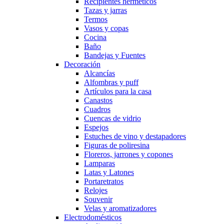
Recipientes herméticos
Tazas y jarras
Termos
Vasos y copas
Cocina
Baño
Bandejas y Fuentes
Decoración
Alcancías
Alfombras y puff
Artículos para la casa
Canastos
Cuadros
Cuencas de vidrio
Espejos
Estuches de vino y destapadores
Figuras de poliresina
Floreros, jarrones y copones
Lamparas
Latas y Latones
Portaretratos
Relojes
Souvenir
Velas y aromatizadores
Electrodomésticos