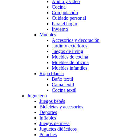
Audio y video
Cocina
Computación
Cuidado personal
Para el hogar
Invierno
Muebles
Accesorios y decoración
Jardín y exteriores
Juegos de living
Muebles de cocina
Muebles de oficina
Muebles infantiles
Ropa blanca
Baño textil
Cama textil
Cocina textil
Juguetería
Juegos bebés
Bicicletas y accesorios
Deportes
Inflables
Juegos de mesa
Juguetes didácticos
Peluches