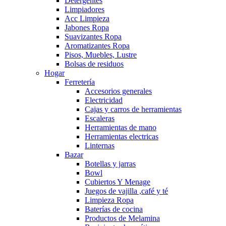
Detergentes
Limpiadores
Acc Limpieza
Jabones Ropa
Suavizantes Ropa
Aromatizantes Ropa
Pisos, Muebles, Lustre
Bolsas de residuos
Hogar
Ferretería
Accesorios generales
Electricidad
Cajas y carros de herramientas
Escaleras
Herramientas de mano
Herramientas electricas
Linternas
Bazar
Botellas y jarras
Bowl
Cubiertos Y Menage
Juegos de vajilla ,café y té
Limpieza Ropa
Baterías de cocina
Productos de Melamina