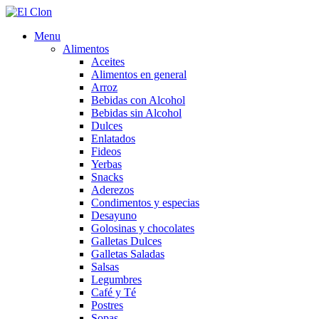
Menu
Alimentos
Aceites
Alimentos en general
Arroz
Bebidas con Alcohol
Bebidas sin Alcohol
Dulces
Enlatados
Fideos
Yerbas
Snacks
Aderezos
Condimentos y especias
Desayuno
Golosinas y chocolates
Galletas Dulces
Galletas Saladas
Salsas
Legumbres
Café y Té
Postres
Sopas