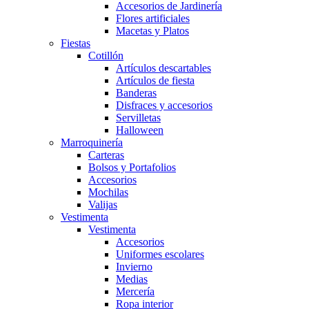
Accesorios de Jardinería
Flores artificiales
Macetas y Platos
Fiestas
Cotillón
Artículos descartables
Artículos de fiesta
Banderas
Disfraces y accesorios
Servilletas
Halloween
Marroquinería
Carteras
Bolsos y Portafolios
Accesorios
Mochilas
Valijas
Vestimenta
Vestimenta
Accesorios
Uniformes escolares
Invierno
Medias
Mercería
Ropa interior