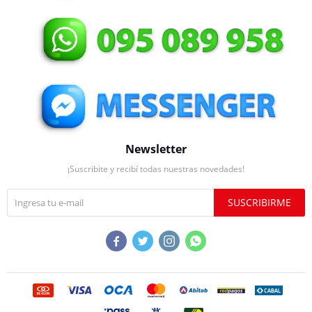
Newsletter
¡Suscribite y recibí todas nuestras novedades!
SUSCRIBIRME



