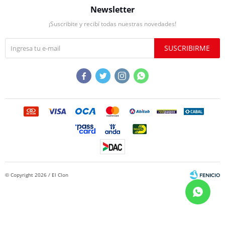
Newsletter
¡Suscribite y recibí todas nuestras novedades!
SUSCRIBIRME




© Copyright 2026 / El Clon