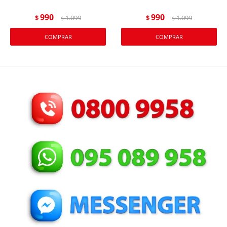
990
990
$
1.099
$
1.099
$
$