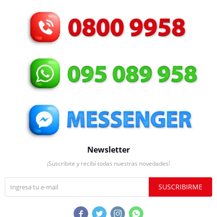
Newsletter
¡Suscribite y recibí todas nuestras novedades!
SUSCRIBIRME



