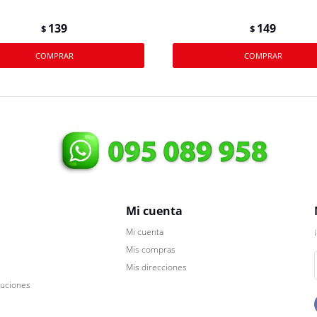
139
149
$
$
Mi cuenta
Mi cuenta
Mis compras
Mis direcciones
luciones