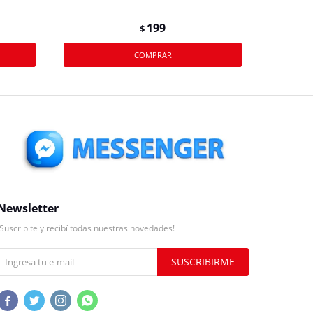
199
$
Newsletter
¡Suscribite y recibí todas nuestras novedades!
SUSCRIBIRME



