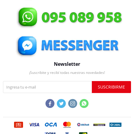
Newsletter
¡Suscribite y recibí todas nuestras novedades!
SUSCRIBIRME



