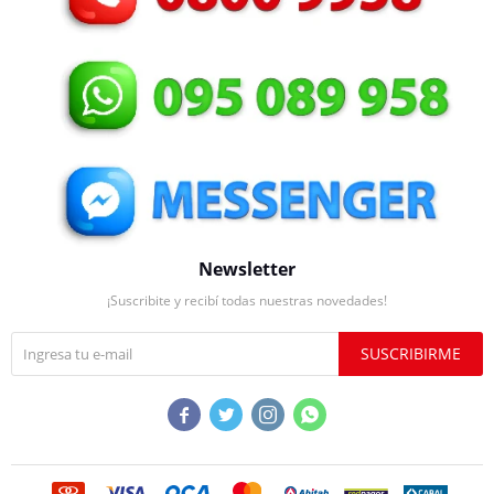
Newsletter
¡Suscribite y recibí todas nuestras novedades!
SUSCRIBIRME



