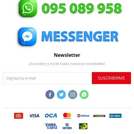
Newsletter
¡Suscribite y recibí todas nuestras novedades!
SUSCRIBIRME



