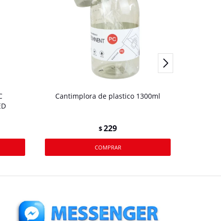
C
Cantimplora de plastico 1300ml
Canti
ED
229
$