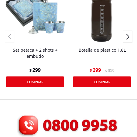
Set petaca + 2 shots +
Botella de plastico 1.8L
embudo
299
299
$
$
359
$