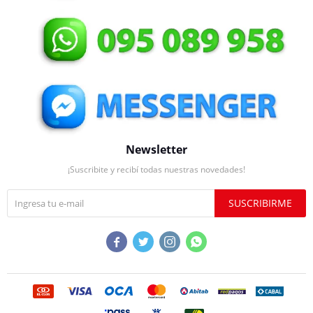
Newsletter
¡Suscribite y recibí todas nuestras novedades!
SUSCRIBIRME



