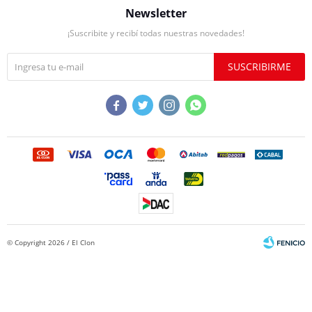
Newsletter
¡Suscribite y recibí todas nuestras novedades!
SUSCRIBIRME




© Copyright 2026 / El Clon