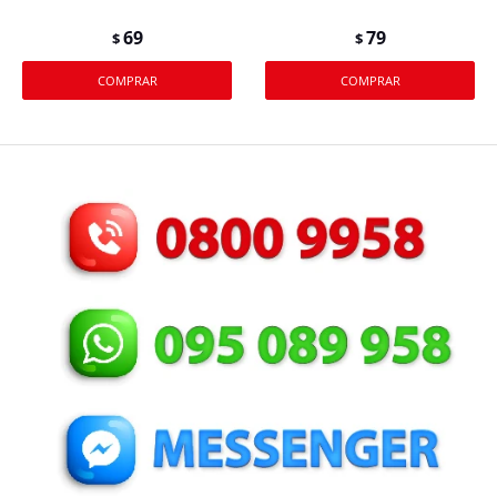
69
79
$
$