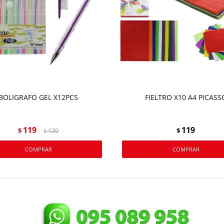
BOLIGRAFO GEL X12PCS
FIELTRO X10 A4 PICASS
119
119
$
139
$
$