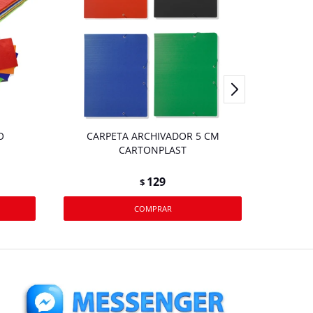
O
CARPETA ARCHIVADOR 5 CM
BO
CARTONPLAST
AZUL/RO
129
$