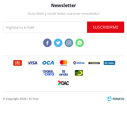
Newsletter
¡Suscribite y recibí todas nuestras novedades!
SUSCRIBIRME




© Copyright 2026 / El Clon