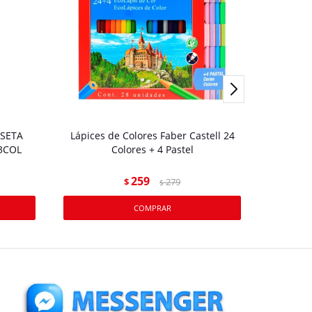
SETA
Lápices de Colores Faber Castell 24
MARC
 3COL
Colores + 4 Pastel
259
$
279
$