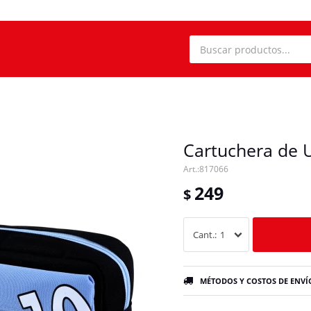
Cartuchera de 
817066
249
$
1
MÉTODOS Y COSTOS DE ENVÍ