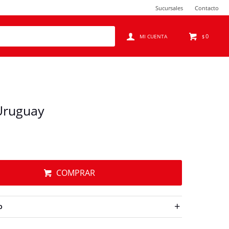
Sucursales
Contacto
0
$
Uruguay
COMPRAR
O