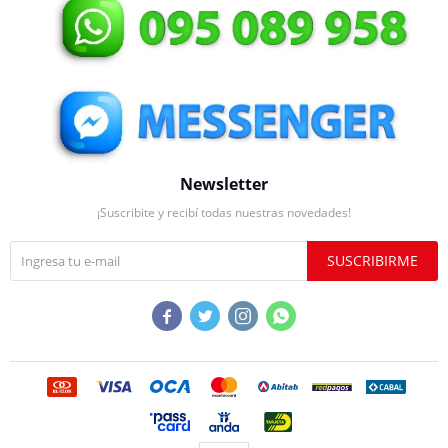
Newsletter
¡Suscribite y recibí todas nuestras novedades!
SUSCRIBIRME



