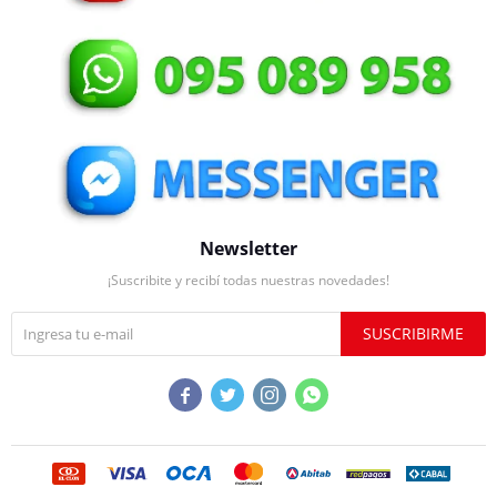
Newsletter
¡Suscribite y recibí todas nuestras novedades!
SUSCRIBIRME



