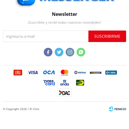
Newsletter
¡Suscribite y recibí todas nuestras novedades!
SUSCRIBIRME




© Copyright 2026 / El Clon