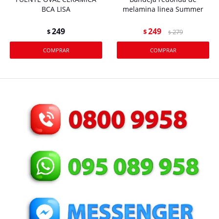
BCA LISA
melamina linea Summer
249
249
$
$
279
$