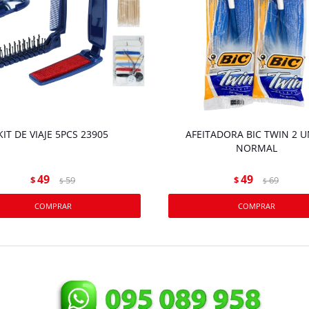
KIT DE VIAJE 5PCS 23905
AFEITADORA BIC TWIN 2 
NORMAL
49
49
$
59
$
69
$
$