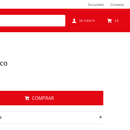
Sucursales
Contacto
0
$
ico
COMPRAR
O