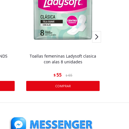
UNDS
Toallas femeninas Ladysoft clasica
TOALLI
con alas 8 unidades
55
$
65
$