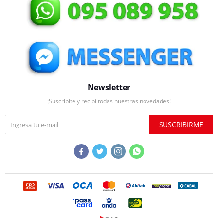
Newsletter
¡Suscribite y recibí todas nuestras novedades!
SUSCRIBIRME



