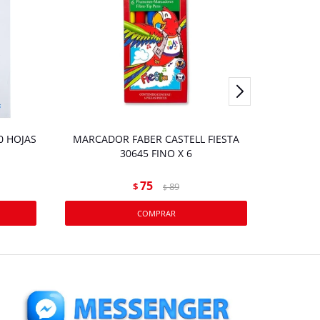
0 HOJAS
MARCADOR FABER CASTELL FIESTA
HOJA 
30645 FINO X 6
75
$
89
$