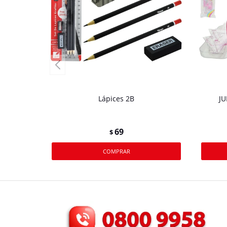
Lápices 2B
JU
69
$