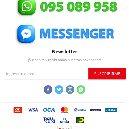
Newsletter
¡Suscribite y recibí todas nuestras novedades!
SUSCRIBIRME



