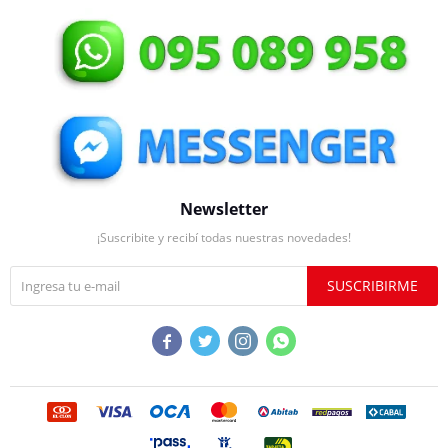
Newsletter
¡Suscribite y recibí todas nuestras novedades!
SUSCRIBIRME



