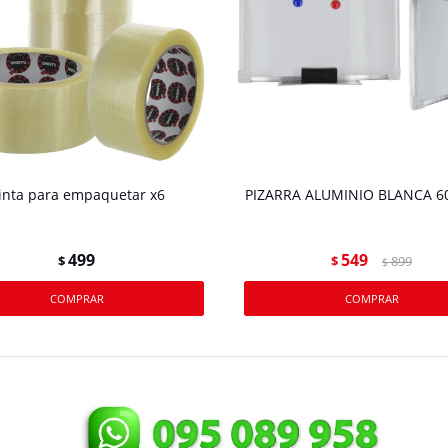
inta para empaquetar x6
PIZARRA ALUMINIO BLANCA 
499
549
$
$
899
$