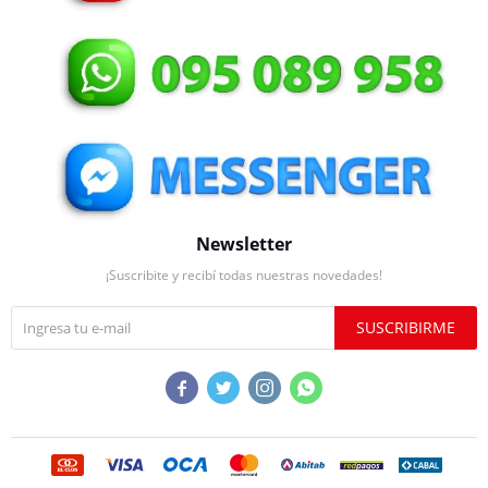
Newsletter
¡Suscribite y recibí todas nuestras novedades!
SUSCRIBIRME



